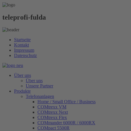
teleprofi-fulda
Startseite
Kontakt
Impressum
Datenschutz
Über uns
Über uns
Unsere Partner
Produkte
Telefonanlagen
Home / Small Office / Business
COMtrexx VM
COMtrexx Next
COMtrexx Flex
COMmander 6000R / 6000RX
COMpact 5500R