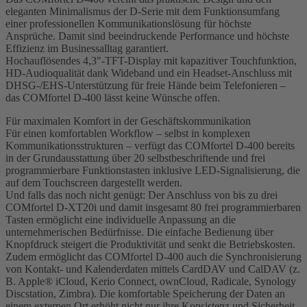
eleganten Minimalismus der D-Serie mit dem Funktionsumfang
einer professionellen Kommunikationslösung für höchste
Ansprüche. Damit sind beeindruckende Performance und höchste
Effizienz im Businessalltag garantiert.
Hochauflösendes 4,3"-TFT-Display mit kapazitiver Touchfunktion,
HD-Audioqualität dank Wideband und ein Headset-Anschluss mit
DHSG-/EHS-Unterstützung für freie Hände beim Telefonieren –
das COMfortel D-400 lässt keine Wünsche offen.
Für maximalen Komfort in der Geschäftskommunikation
Für einen komfortablen Workflow – selbst in komplexen
Kommunikationsstrukturen – verfügt das COMfortel D-400 bereits
in der Grundausstattung über 20 selbstbeschriftende und frei
programmierbare Funktionstasten inklusive LED-Signalisierung, die
auf dem Touchscreen dargestellt werden.
Und falls das noch nicht genügt: Der Anschluss von bis zu drei
COMfortel D-XT20i und damit insgesamt 80 frei programmierbaren
Tasten ermöglicht eine individuelle Anpassung an die
unternehmerischen Bedürfnisse. Die einfache Bedienung über
Knopfdruck steigert die Produktivität und senkt die Betriebskosten.
Zudem ermöglicht das COMfortel D-400 auch die Synchronisierung
von Kontakt- und Kalenderdaten mittels CardDAV und CalDAV (z.
B. Apple® iCloud, Kerio Connect, ownCloud, Radicale, Synology
Discstation, Zimbra). Die komfortable Speicherung der Daten an
einem externen Ort erhöht nicht nur ihre Konsistenz und Sicherheit,