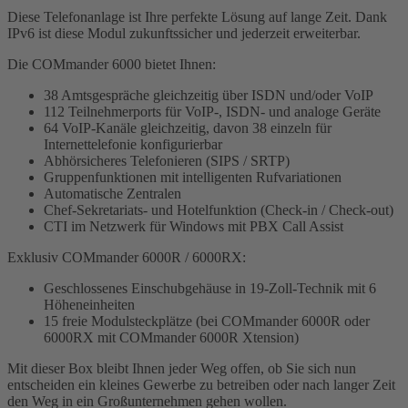
Diese Telefonanlage ist Ihre perfekte Lösung auf lange Zeit. Dank
IPv6 ist diese Modul zukunftssicher und jederzeit erweiterbar.
Die COMmander 6000 bietet Ihnen:
38 Amtsgespräche gleichzeitig über ISDN und/oder VoIP
112 Teilnehmerports für VoIP-, ISDN- und analoge Geräte
64 VoIP-Kanäle gleichzeitig, davon 38 einzeln für
Internettelefonie konfigurierbar
Abhörsicheres Telefonieren (SIPS / SRTP)
Gruppenfunktionen mit intelligenten Rufvariationen
Automatische Zentralen
Chef-Sekretariats- und Hotelfunktion (Check-in / Check-out)
CTI im Netzwerk für Windows mit PBX Call Assist
Exklusiv COMmander 6000R / 6000RX:
Geschlossenes Einschubgehäuse in 19-Zoll-Technik mit 6
Höheneinheiten
15 freie Modulsteckplätze (bei COMmander 6000R oder
6000RX mit COMmander 6000R Xtension)
Mit dieser Box bleibt Ihnen jeder Weg offen, ob Sie sich nun
entscheiden ein kleines Gewerbe zu betreiben oder nach langer Zeit
den Weg in ein Großunternehmen gehen wollen.